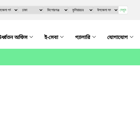
দেখুন
র্ধ্বতন অফিস
ই-সেবা
গ্যালারি
যোগাযোগ