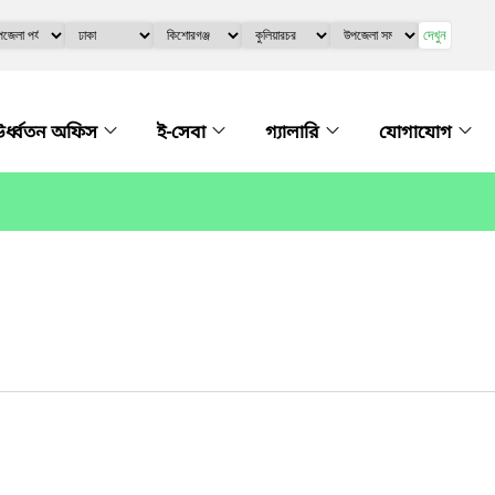
দেখুন
র্ধ্বতন অফিস
ই-সেবা
গ্যালারি
যোগাযোগ