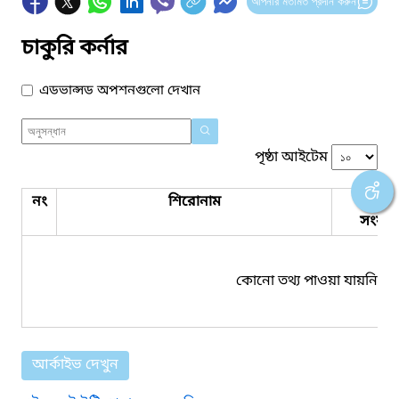
আপনার মতামত প্রদান করুন
চাকুরি কর্নার
এডভান্সড অপশনগুলো দেখান
পৃষ্ঠা আইটেম
নং
শিরোনাম
পিডিএ
সংযুক্ত
কোনো তথ্য পাওয়া যায়নি।
আর্কাইভ দেখুন